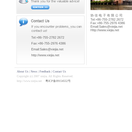
协 佳 电 子 有 限 公 司
Tel:+86-755-2782 2672
Fax:+86-755-2976 4386
Email:Sales@xiejia.net
Http://www.xiejia.net
Tel:+86-755-2782 2672
Fax:+86-755-2976 4386
Email:Sales@xiejia.net
http://www.xiejia.net
About Us
|
News
|
Feedback
|
Contact Us
Copyright (c) 2007 xiejia. All Rights Reserved.
http://www.xiejia.net
粤ICP备09154552号