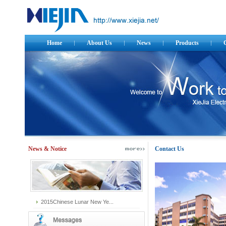
Home
About Us
News
Products
News & Notice
Contact Us
2015Chinese Lunar New Ye...